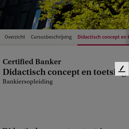
Didactisch concept en 
Overzicht
Cursusbeschrijving
Certified Banker
Didactisch concept en toetsing
F
e
Bankiersopleiding
e
d
b
a
c
k