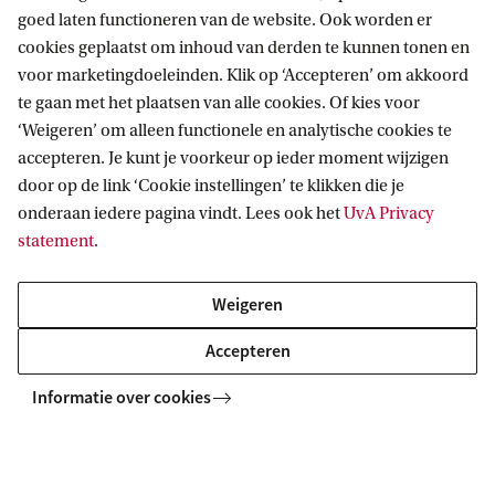
behandeling van de vraagstukken;
en
goed laten functioneren van de website. Ook worden er
cookies geplaatst om inhoud van derden te kunnen tonen en
voor marketingdoeleinden. Klik op ‘Accepteren’ om akkoord
achteraf
te gaan met het plaatsen van alle cookies. Of kies voor
‘Weigeren’ om alleen functionele en analytische cookies te
accepteren. Je kunt je voorkeur op ieder moment wijzigen
De
vooraf
uitgewerkte vraagstukken waar nodig
door op de link ‘Cookie instellingen’ te klikken die je
aan te scherpen
achteraf
gezien de nieuwe
onderaan iedere pagina vindt. Lees ook het
UvA Privacy
inzichten die
tijdens
de bijeenkomsten zijn
statement
.
ontstaan.
Weigeren
Accepteren
Informatie over cookies
Bij het maken, nabespreken en aanscherpen van
de vraagstukken gaat het niet alleen om het
oplossen van de vraagstukken maar ook om